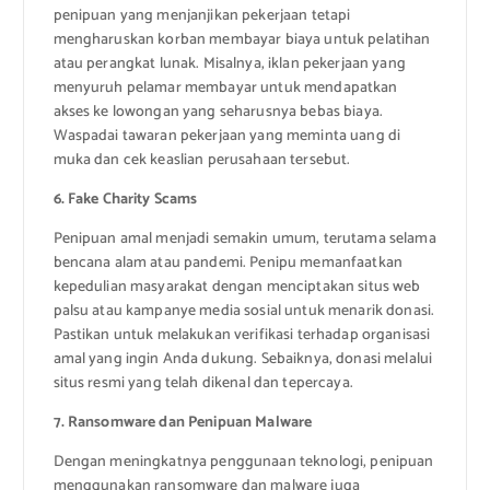
penipuan yang menjanjikan pekerjaan tetapi
mengharuskan korban membayar biaya untuk pelatihan
atau perangkat lunak. Misalnya, iklan pekerjaan yang
menyuruh pelamar membayar untuk mendapatkan
akses ke lowongan yang seharusnya bebas biaya.
Waspadai tawaran pekerjaan yang meminta uang di
muka dan cek keaslian perusahaan tersebut.
6. Fake Charity Scams
Penipuan amal menjadi semakin umum, terutama selama
bencana alam atau pandemi. Penipu memanfaatkan
kepedulian masyarakat dengan menciptakan situs web
palsu atau kampanye media sosial untuk menarik donasi.
Pastikan untuk melakukan verifikasi terhadap organisasi
amal yang ingin Anda dukung. Sebaiknya, donasi melalui
situs resmi yang telah dikenal dan tepercaya.
7. Ransomware dan Penipuan Malware
Dengan meningkatnya penggunaan teknologi, penipuan
menggunakan ransomware dan malware juga