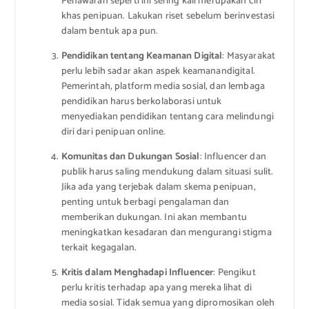
Penawaran seperti ini sering kali merupakan ciri
khas penipuan. Lakukan riset sebelum berinvestasi
dalam bentuk apa pun.
Pendidikan tentang Keamanan Digital
: Masyarakat
perlu lebih sadar akan aspek keamanandigital.
Pemerintah, platform media sosial, dan lembaga
pendidikan harus berkolaborasi untuk
menyediakan pendidikan tentang cara melindungi
diri dari penipuan online.
Komunitas dan Dukungan Sosial
: Influencer dan
publik harus saling mendukung dalam situasi sulit.
Jika ada yang terjebak dalam skema penipuan,
penting untuk berbagi pengalaman dan
memberikan dukungan. Ini akan membantu
meningkatkan kesadaran dan mengurangi stigma
terkait kegagalan.
Kritis dalam Menghadapi Influencer
: Pengikut
perlu kritis terhadap apa yang mereka lihat di
media sosial. Tidak semua yang dipromosikan oleh