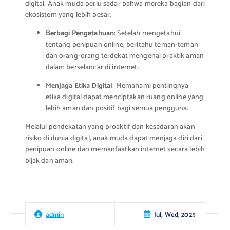
digital. Anak muda perlu sadar bahwa mereka bagian dari
ekosistem yang lebih besar.
Berbagi Pengetahuan
: Setelah mengetahui
tentang penipuan online, beritahu teman-teman
dan orang-orang terdekat mengenai praktik aman
dalam berselancar di internet.
Menjaga Etika Digital
: Memahami pentingnya
etika digital dapat menciptakan ruang online yang
lebih aman dan positif bagi semua pengguna.
Melalui pendekatan yang proaktif dan kesadaran akan
risiko di dunia digital, anak muda dapat menjaga diri dari
penipuan online dan memanfaatkan internet secara lebih
bijak dan aman.
Jul, Wed, 2025
admin