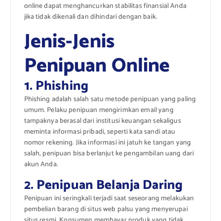
online dapat menghancurkan stabilitas finansial Anda
jika tidak dikenali dan dihindari dengan baik.
Jenis-Jenis
Penipuan Online
1. Phishing
Phishing adalah salah satu metode penipuan yang paling
umum. Pelaku penipuan mengirimkan email yang
tampaknya berasal dari institusi keuangan sekaligus
meminta informasi pribadi, seperti kata sandi atau
nomor rekening. Jika informasi ini jatuh ke tangan yang
salah, penipuan bisa berlanjut ke pengambilan uang dari
akun Anda.
2. Penipuan Belanja Daring
Penipuan ini seringkali terjadi saat seseorang melakukan
pembelian barang di situs web palsu yang menyerupai
situs resmi. Konsumen membayar produk yang tidak