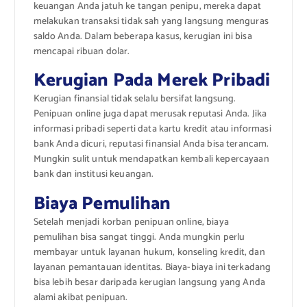
keuangan Anda jatuh ke tangan penipu, mereka dapat
melakukan transaksi tidak sah yang langsung menguras
saldo Anda. Dalam beberapa kasus, kerugian ini bisa
mencapai ribuan dolar.
Kerugian Pada Merek Pribadi
Kerugian finansial tidak selalu bersifat langsung.
Penipuan online juga dapat merusak reputasi Anda. Jika
informasi pribadi seperti data kartu kredit atau informasi
bank Anda dicuri, reputasi finansial Anda bisa terancam.
Mungkin sulit untuk mendapatkan kembali kepercayaan
bank dan institusi keuangan.
Biaya Pemulihan
Setelah menjadi korban penipuan online, biaya
pemulihan bisa sangat tinggi. Anda mungkin perlu
membayar untuk layanan hukum, konseling kredit, dan
layanan pemantauan identitas. Biaya-biaya ini terkadang
bisa lebih besar daripada kerugian langsung yang Anda
alami akibat penipuan.