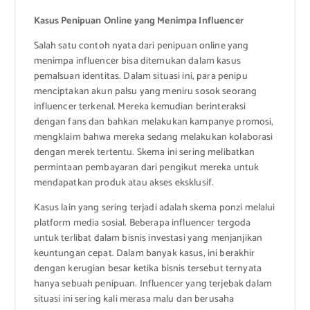
Kasus Penipuan Online yang Menimpa Influencer
Salah satu contoh nyata dari penipuan online yang
menimpa influencer bisa ditemukan dalam kasus
pemalsuan identitas. Dalam situasi ini, para penipu
menciptakan akun palsu yang meniru sosok seorang
influencer terkenal. Mereka kemudian berinteraksi
dengan fans dan bahkan melakukan kampanye promosi,
mengklaim bahwa mereka sedang melakukan kolaborasi
dengan merek tertentu. Skema ini sering melibatkan
permintaan pembayaran dari pengikut mereka untuk
mendapatkan produk atau akses eksklusif.
Kasus lain yang sering terjadi adalah skema ponzi melalui
platform media sosial. Beberapa influencer tergoda
untuk terlibat dalam bisnis investasi yang menjanjikan
keuntungan cepat. Dalam banyak kasus, ini berakhir
dengan kerugian besar ketika bisnis tersebut ternyata
hanya sebuah penipuan. Influencer yang terjebak dalam
situasi ini sering kali merasa malu dan berusaha