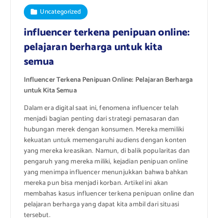
Uncategorized
influencer terkena penipuan online:
pelajaran berharga untuk kita
semua
Influencer Terkena Penipuan Online: Pelajaran Berharga
untuk Kita Semua
Dalam era digital saat ini, fenomena influencer telah
menjadi bagian penting dari strategi pemasaran dan
hubungan merek dengan konsumen. Mereka memiliki
kekuatan untuk memengaruhi audiens dengan konten
yang mereka kreasikan. Namun, di balik popularitas dan
pengaruh yang mereka miliki, kejadian penipuan online
yang menimpa influencer menunjukkan bahwa bahkan
mereka pun bisa menjadi korban. Artikel ini akan
membahas kasus influencer terkena penipuan online dan
pelajaran berharga yang dapat kita ambil dari situasi
tersebut.