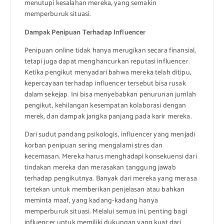
menutupi kesalahan mereka, yang semakin
memperburuk situasi.
Dampak Penipuan Terhadap Influencer
Penipuan online tidak hanya merugikan secara finansial,
tetapi juga dapat menghancurkan reputasi influencer.
Ketika pengikut menyadari bahwa mereka telah ditipu,
kepercayaan terhadap influencer tersebut bisa rusak
dalam sekejap. Ini bisa menyebabkan penurunan jumlah
pengikut, kehilangan kesempatan kolaborasi dengan
merek, dan dampak jangka panjang pada karir mereka.
Dari sudut pandang psikologis, influencer yang menjadi
korban penipuan sering mengalami stres dan
kecemasan. Mereka harus menghadapi konsekuensi dari
tindakan mereka dan merasakan tanggung jawab
terhadap pengikutnya. Banyak dari mereka yang merasa
tertekan untuk memberikan penjelasan atau bahkan
meminta maaf, yang kadang-kadang hanya
memperburuk situasi. Melalui semua ini, penting bagi
influencer untuk memiliki dukungan yang kuat dari