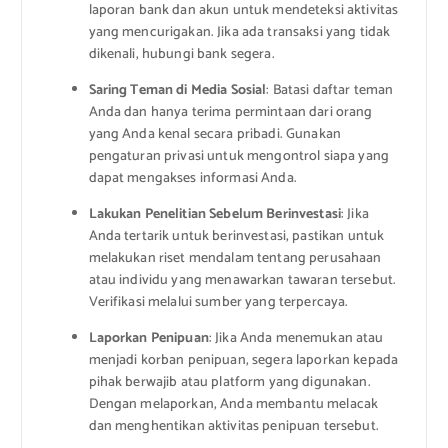
laporan bank dan akun untuk mendeteksi aktivitas
yang mencurigakan. Jika ada transaksi yang tidak
dikenali, hubungi bank segera.
Saring Teman di Media Sosial
: Batasi daftar teman
Anda dan hanya terima permintaan dari orang
yang Anda kenal secara pribadi. Gunakan
pengaturan privasi untuk mengontrol siapa yang
dapat mengakses informasi Anda.
Lakukan Penelitian Sebelum Berinvestasi
: Jika
Anda tertarik untuk berinvestasi, pastikan untuk
melakukan riset mendalam tentang perusahaan
atau individu yang menawarkan tawaran tersebut.
Verifikasi melalui sumber yang terpercaya.
Laporkan Penipuan
: Jika Anda menemukan atau
menjadi korban penipuan, segera laporkan kepada
pihak berwajib atau platform yang digunakan.
Dengan melaporkan, Anda membantu melacak
dan menghentikan aktivitas penipuan tersebut.