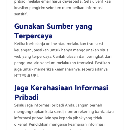
pribadi melalui email harus diwaspadai. Selalu verifikasi
keaslian pengirim sebelum memberikan informasi
sensitif.
Gunakan Sumber yang
Terpercaya
Ketika berbelanja online atau melakukan transaksi
keuangan, pastikan untuk hanya menggunakan situs
web yang terpercaya. Carilah ulasan dan peringkat dari
pengguna lain sebelum melakukan transaksi. Pastikan
juga untuk memeriksa keamanannya, seperti adanya
HTTPS di URL.
Jaga Kerahasiaan Informasi
Pribadi
Selalu jaga informasi pribadi Anda. Jangan pernah
mengungkapkan kata sandi, nomor rekening bank, atau
informasi pribadi lainnya kepada pihak yang tidak
dikenal. Pendidikan mengenai keamanan informasi