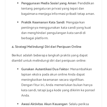
Penggunaan Media Sosial yang Aman
: Pendidikan
tentang pengaturan privasi yang tepat dan
bagaimana menjaga informasi pribadi tetap aman.
Praktik Keamanan Kata Sandi
: Mengajarkan
pentingnya menggunakan kata sandi yang kuat
dan menghindari pengulangan kata sandi di
berbagai platform.
4. Strategi Melindungi Diri dari Penipuan Online
Berikut adalah beberapa langkah praktis yang dapat
diambil untuk melindungi diri dari penipuan online:
Gunakan Autentikasi Dua Faktor
: Menambahkan
lapisan ekstra pada akun online Anda dapat
meningkatkan keamanan secara signifikan.
Dengan fitur ini, Anda memerlukan bukan hanya
kata sandi, tetapi juga kode yang dikirim ke ponsel
Anda.
Awasi Aktivitas Akun Keuangan
: Selalu periksa