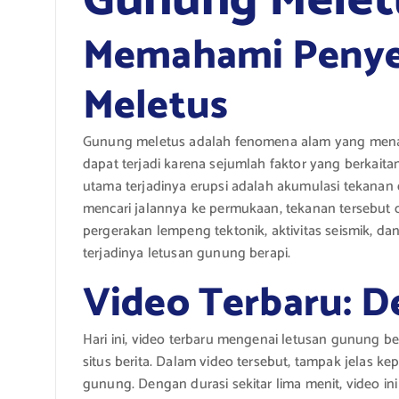
Gunung Meletu
Memahami Peny
Meletus
Gunung meletus adalah fenomena alam yang men
dapat terjadi karena sejumlah faktor yang berkait
utama terjadinya erupsi adalah akumulasi tekanan
mencari jalannya ke permukaan, tekanan tersebut 
pergerakan lempeng tektonik, aktivitas seismik, d
terjadinya letusan gunung berapi.
Video Terbaru: De
Hari ini, video terbaru mengenai letusan gunung be
situs berita. Dalam video tersebut, tampak jelas 
gunung. Dengan durasi sekitar lima menit, video i