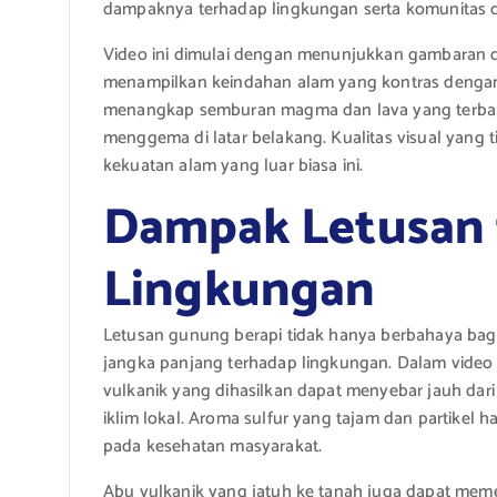
dampaknya terhadap lingkungan serta komunitas di
Video ini dimulai dengan menunjukkan gambaran dr
menampilkan keindahan alam yang kontras dengan po
menangkap semburan magma dan lava yang terbang
menggema di latar belakang. Kualitas visual yan
kekuatan alam yang luar biasa ini.
Dampak Letusan 
Lingkungan
Letusan gunung berapi tidak hanya berbahaya bag
jangka panjang terhadap lingkungan. Dalam video
vulkanik yang dihasilkan dapat menyebar jauh dar
iklim lokal. Aroma sulfur yang tajam dan partikel 
pada kesehatan masyarakat.
Abu vulkanik yang jatuh ke tanah juga dapat meme