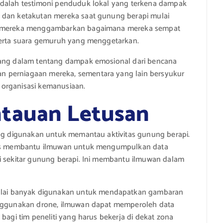
adalah testimoni penduduk lokal yang terkena dampak
 dan ketakutan mereka saat gunung berapi mulai
ri mereka menggambarkan bagaimana mereka sempat
 serta suara gemuruh yang menggetarkan.
 yang dalam tentang dampak emosional dari bencana
n perniagaan mereka, sementara yang lain bersyukur
 organisasi kemanusiaan.
tauan Letusan
ang digunakan untuk memantau aktivitas gunung berapi.
 gas membantu ilmuwan untuk mengumpulkan data
di sekitar gunung berapi. Ini membantu ilmuwan dalam
ai banyak digunakan untuk mendapatkan gambaran
menggunakan drone, ilmuwan dapat memperoleh data
 bagi tim peneliti yang harus bekerja di dekat zona