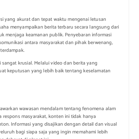
si yang akurat dan tepat waktu mengenai letusan
usaha menyampaikan berita terbaru secara langsung dari
tuk menjaga keamanan publik. Penyebaran informasi
 komunikasi antara masyarakat dan pihak berwenang,
 terdampak.
i sangat krusial. Melalui video dan berita yang
at keputusan yang lebih baik tentang keselamatan
menawarkan wawasan mendalam tentang fenomena alam
respons masyarakat, konten ini tidak hanya
n. Informasi yang disajikan dengan detail dan visual
uruh bagi siapa saja yang ingin memahami lebih