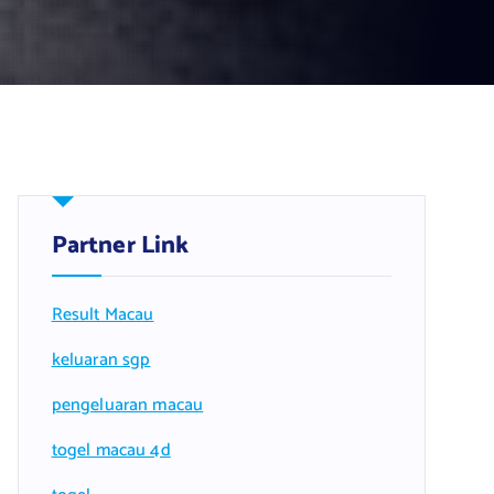
Partner Link
Result Macau
keluaran sgp
pengeluaran macau
togel macau 4d