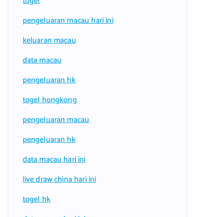
togel
pengeluaran macau hari ini
keluaran macau
data macau
pengeluaran hk
togel hongkong
pengeluaran macau
pengeluaran hk
data macau hari ini
live draw china hari ini
togel hk