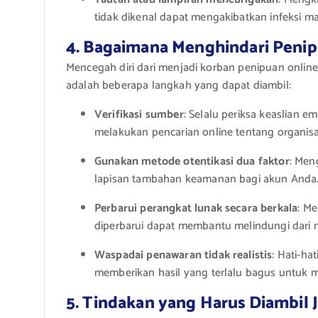
tidak dikenal dapat mengakibatkan infeksi ma
4. Bagaimana Menghindari Penip
Mencegah diri dari menjadi korban penipuan onli
adalah beberapa langkah yang dapat diambil:
Verifikasi sumber
: Selalu periksa keaslian 
melakukan pencarian online tentang organisas
Gunakan metode otentikasi dua faktor
: Men
lapisan tambahan keamanan bagi akun Anda
Perbarui perangkat lunak secara berkala
: M
diperbarui dapat membantu melindungi dari 
Waspadai penawaran tidak realistis
: Hati-ha
memberikan hasil yang terlalu bagus untuk 
5. Tindakan yang Harus Diambil 