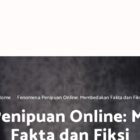
Home
Fenomena Penipuan Online: Membedakan Fakta dan Fik
enipuan Online:
Fakta dan Fiksi