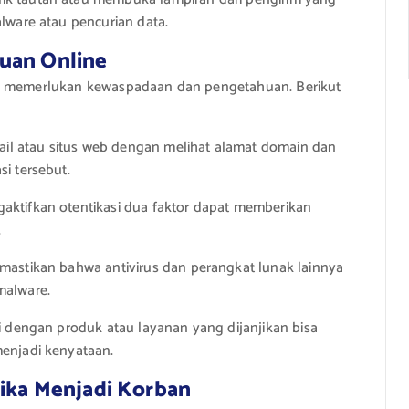
lware atau pencurian data.
uan Online
ne memerlukan kewaspadaan dan pengetahuan. Berikut
email atau situs web dengan melihat alamat domain dan
i tersebut.
gaktifkan otentikasi dua faktor dapat memberikan
.
emastikan bahwa antivirus dan perangkat lunak lainnya
malware.
ti dengan produk atau layanan yang dijanjikan bisa
menjadi kenyataan.
Jika Menjadi Korban