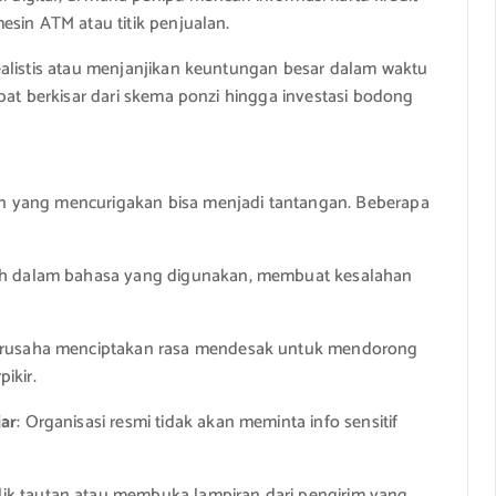
esin ATM atau titik penjualan.
realistis atau menjanjikan keuntungan besar dalam waktu
pat berkisar dari skema ponzi hingga investasi bodong
n yang mencurigakan bisa menjadi tantangan. Beberapa
sih dalam bahasa yang digunakan, membuat kesalahan
berusaha menciptakan rasa mendesak untuk mendorong
ikir.
jar
: Organisasi resmi tidak akan meminta info sensitif
lik tautan atau membuka lampiran dari pengirim yang