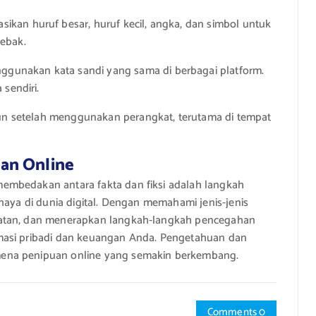
sikan huruf besar, huruf kecil, angka, dan simbol untuk
tebak.
nggunakan kata sandi yang sama di berbagai platform.
 sendiri.
akun setelah menggunakan perangkat, terutama di tempat
an Online
embedakan antara fakta dan fiksi adalah langkah
haya di dunia digital. Dengan memahami jenis-jenis
gatan, dan menerapkan langkah-langkah pencegahan
masi pribadi dan keuangan Anda. Pengetahuan dan
ena penipuan online yang semakin berkembang.
Comments 0