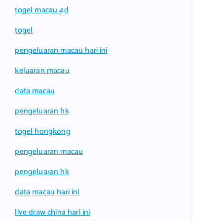
togel macau 4d
togel
pengeluaran macau hari ini
keluaran macau
data macau
pengeluaran hk
togel hongkong
pengeluaran macau
pengeluaran hk
data macau hari ini
live draw china hari ini