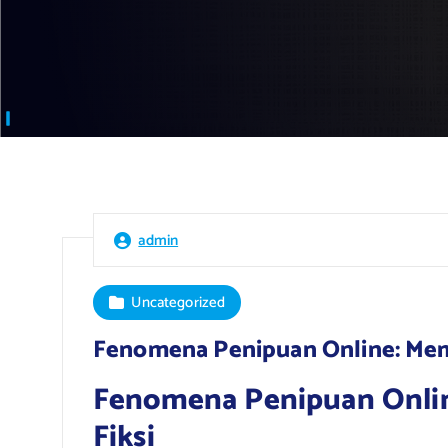
admin
Uncategorized
Fenomena Penipuan Online: Mem
Fenomena Penipuan Onli
Fiksi