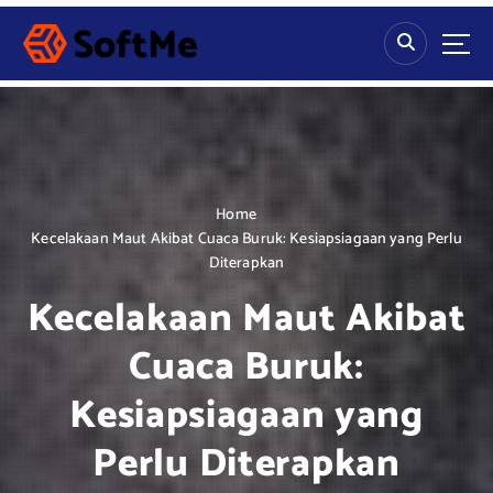
S
k
i
p
t
o
c
o
n
Home
t
Kecelakaan Maut Akibat Cuaca Buruk: Kesiapsiagaan yang Perlu
e
Diterapkan
n
Kecelakaan Maut Akibat
t
Cuaca Buruk:
Kesiapsiagaan yang
Perlu Diterapkan