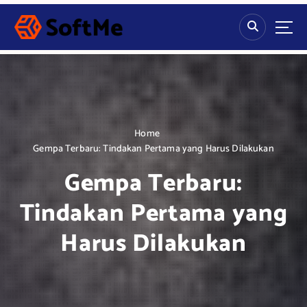
S
k
i
p
t
o
c
o
n
Home
t
Gempa Terbaru: Tindakan Pertama yang Harus Dilakukan
e
Gempa Terbaru:
n
t
Tindakan Pertama yang
Harus Dilakukan