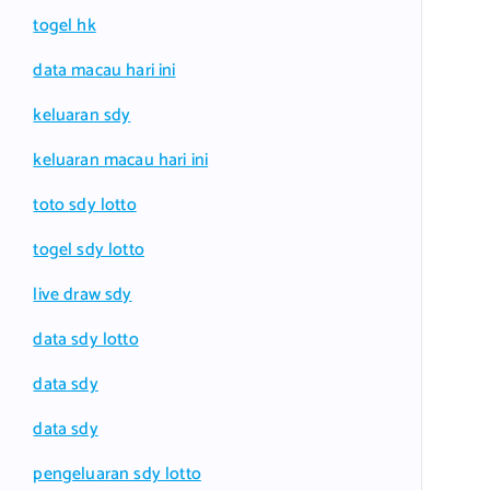
togel hk
data macau hari ini
keluaran sdy
keluaran macau hari ini
toto sdy lotto
togel sdy lotto
live draw sdy
data sdy lotto
data sdy
data sdy
pengeluaran sdy lotto