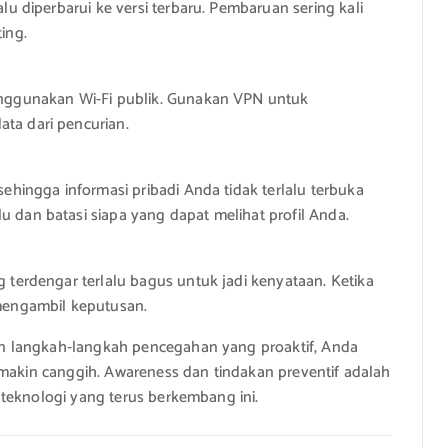
lu diperbarui ke versi terbaru. Pembaruan sering kali
ing.
menggunakan Wi-Fi publik. Gunakan VPN untuk
ta dari pencurian.
sehingga informasi pribadi Anda tidak terlalu terbuka
 dan batasi siapa yang dapat melihat profil Anda.
g terdengar terlalu bagus untuk jadi kenyataan. Ketika
 mengambil keputusan.
n langkah-langkah pencegahan yang proaktif, Anda
emakin canggih. Awareness dan tindakan preventif adalah
teknologi yang terus berkembang ini.