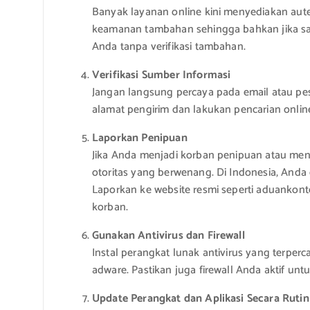
Banyak layanan online kini menyediakan auten
keamanan tambahan sehingga bahkan jika san
Anda tanpa verifikasi tambahan.
Verifikasi Sumber Informasi
Jangan langsung percaya pada email atau pes
alamat pengirim dan lakukan pencarian online
Laporkan Penipuan
Jika Anda menjadi korban penipuan atau me
otoritas yang berwenang. Di Indonesia, Anda
Laporkan ke website resmi seperti aduankon
korban.
Gunakan Antivirus dan Firewall
Instal perangkat lunak antivirus yang terpe
adware. Pastikan juga firewall Anda aktif u
Update Perangkat dan Aplikasi Secara Rutin