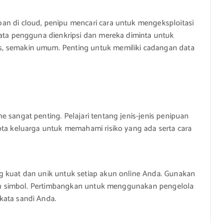
n di cloud, penipu mencari cara untuk mengeksploitasi
ata pengguna dienkripsi dan mereka diminta untuk
 semakin umum. Penting untuk memiliki cadangan data
 sangat penting. Pelajari tentang jenis-jenis penipuan
ta keluarga untuk memahami risiko yang ada serta cara
 kuat dan unik untuk setiap akun online Anda. Gunakan
 dan simbol. Pertimbangkan untuk menggunakan pengelola
kata sandi Anda.