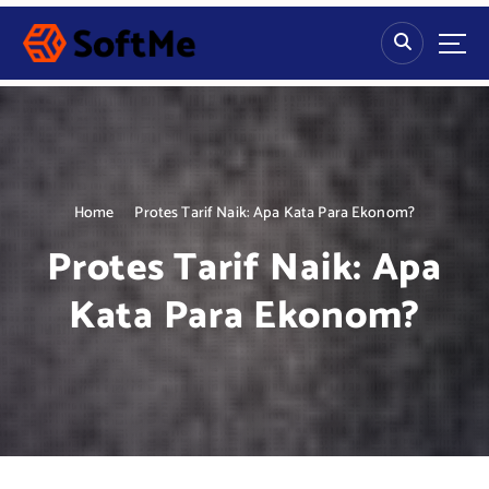
S
k
i
p
t
o
c
o
n
Home
Protes Tarif Naik: Apa Kata Para Ekonom?
t
Protes Tarif Naik: Apa
e
n
Kata Para Ekonom?
t