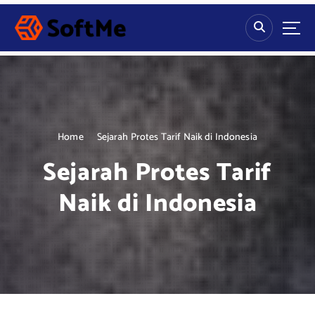
S
k
i
p
t
o
c
o
n
Home
Sejarah Protes Tarif Naik di Indonesia
t
Sejarah Protes Tarif
e
n
Naik di Indonesia
t