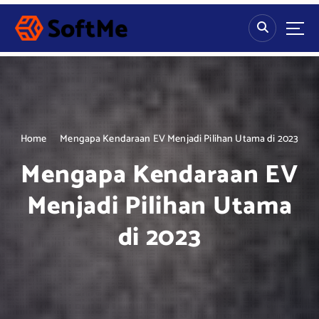
S
k
i
p
t
o
c
o
n
Home
Mengapa Kendaraan EV Menjadi Pilihan Utama di 2023
t
Mengapa Kendaraan EV
e
n
Menjadi Pilihan Utama
t
di 2023