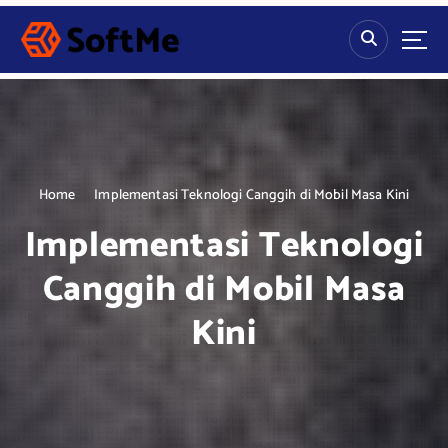
S
k
i
p
t
o
c
o
n
Home
Implementasi Teknologi Canggih di Mobil Masa Kini
t
Implementasi Teknologi
e
n
Canggih di Mobil Masa
t
Kini