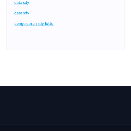
data sdy
data sdy
pengeluaran sdy lotto