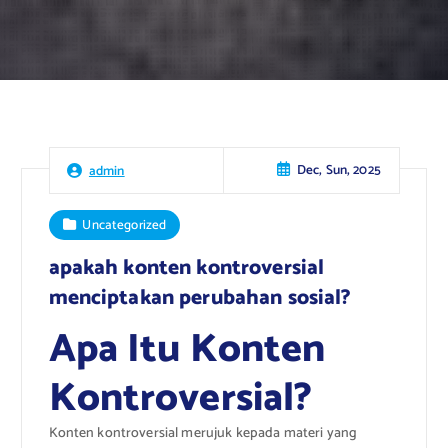
Dec, Sun, 2025
admin
Uncategorized
apakah konten kontroversial
menciptakan perubahan sosial?
Apa Itu Konten
Kontroversial?
Konten kontroversial merujuk kepada materi yang