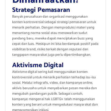
Strategi Pemasaran
Banyak perusahaan dan organisasi menggunakan
konten kontroversial sebagai strategi pemasaran untuk
menarik perhatian. Dengan memproduksi materi yang
menantang norma sosial atau menawarkan sudut
pandang baru, mereka dapat menciptakan buzz yang
cepat dan luas. Meskipun ini bisa berdampak positif pada
visibilitas brand, risiko terkait dengan reputasi dan
tanggapan masyarakat juga perlu dipertimbangkan.
Aktivisme Digital
Aktivisme digital sering kali menggunakan konten
kontroversial untuk menarik perhatian terhadap isu-isu
sosial. Melalui infografis, video, dan kampanye online,
aktivis berusaha untuk menyebarkan pesan mereka dan
mengubah pandangan publik. Sebagai contoh,
kampanye mengenai hak LGBTQ+ telah menggunakan
konten yang berani untuk mengedukasi masyarakat dan
mempromosikan inklusi.