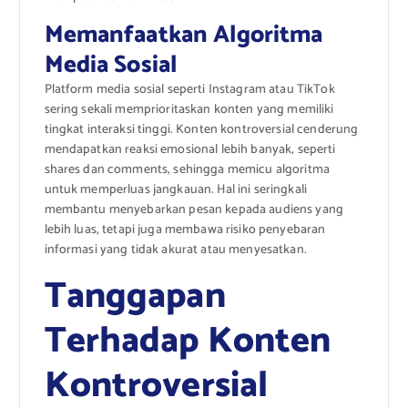
Memanfaatkan Algoritma
Media Sosial
Platform media sosial seperti Instagram atau TikTok
sering sekali memprioritaskan konten yang memiliki
tingkat interaksi tinggi. Konten kontroversial cenderung
mendapatkan reaksi emosional lebih banyak, seperti
shares dan comments, sehingga memicu algoritma
untuk memperluas jangkauan. Hal ini seringkali
membantu menyebarkan pesan kepada audiens yang
lebih luas, tetapi juga membawa risiko penyebaran
informasi yang tidak akurat atau menyesatkan.
Tanggapan
Terhadap Konten
Kontroversial