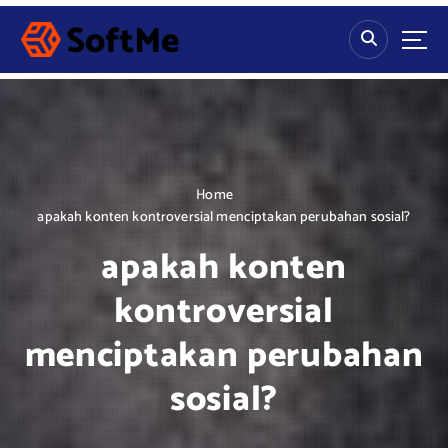
S
k
i
p
t
o
c
o
n
Home
t
apakah konten kontroversial menciptakan perubahan sosial?
e
apakah konten
n
t
kontroversial
menciptakan perubahan
sosial?