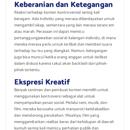
Keberanian dan Ketegangan
Reaksi terhadap konten kontroversial sering kali
beragam. Ada individu yang merasa diberdayakan untuk
mengambil sikap, sementara yang lain merasa terancam
atau marah. Perasaan ini dapat memicu
pertanggungjawaban sosial di kalangan individu, di mana
mereka merasa perlu untuk terlibat dan memberi suara
terhadap isu-isu yang diangkat. Namun, ketegangan
juga bisa muncul ketika orang enggan untuk terlibat
dalam diskusi karena takut akan backlash dari pihak-
pihak tertentu.
Ekspresi Kreatif
Banyak seniman dan pembuat konten memilih untuk
menggunakan kontroversi sebagai alat untuk
menyampaikan pesan sosial. Melalui seni, musik, dan
film, mereka berusaha untuk menyoroti ketidakadilan
dan mendorong perubahan. Misalnya, film yang
menggambarkan realitas keras dari kehidupan di daerah
kumuh sering kali memicu perhatian publik dan