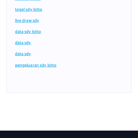
togel sdy lotto
live draw sdy
data sdy lotto
data sdy
data sdy
pengeluaran sdy lotto