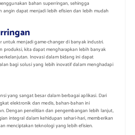
 menggunakan bahan superringan, sehingga
in angin dapat menjadi lebih efisien dan lebih mudah
rringan
r untuk menjadi game-changer di banyak industri.
 produksi, kita dapat mengharapkan lebih banyak
 berkelanjutan. Inovasi dalam bidang ini dapat
an bagi solusi yang lebih inovatif dalam menghadapi
i yang sangat besar dalam berbagai aplikasi. Dari
gkat elektronik dan medis, bahan-bahan ini
n. Dengan penelitian dan pengembangan lebih lanjut,
gian integral dalam kehidupan sehari-hari, memberikan
n menciptakan teknologi yang lebih efisien.