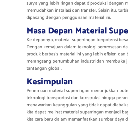
surya yang lebih ringan dapat diproduksi dengan
memudahkan instalasi dan transfer. Selain itu, turb
dipasang dengan penggunaan material ini.
Masa Depan Material Supe
Ke depannya, material superringan berpotensi besa
Dengan kemajuan dalam teknologi pemrosesan dan
produk berbasis material ini yang lebih efisien dan
merangsang pertumbuhan industri dan membuka jal
tantangan global.
Kesimpulan
Penemuan material superringan menunjukkan potens
teknologi transportasi dan konstruksi hingga peran
menawarkan keunggulan yang tidak dapat diabaika
kita dapat melihat material superringan menjadi ba
kita cara baru dalam memanfaatkan sumber daya da