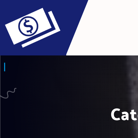
S
k
i
p
t
o
c
o
n
t
e
n
t
Cat