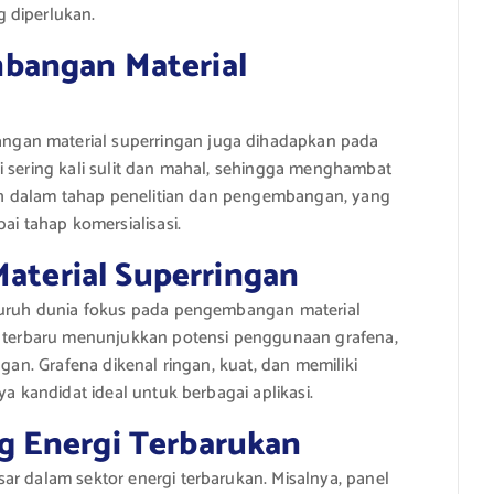
 diperlukan.
bangan Material
gan material superringan juga dihadapkan pada
i sering kali sulit dan mahal, sehingga menghambat
asih dalam tahap penelitian dan pengembangan, yang
 tahap komersialisasi.
Material Superringan
eluruh dunia fokus pada pengembangan material
an terbaru menunjukkan potensi penggunaan grafena,
ngan. Grafena dikenal ringan, kuat, dan memiliki
ya kandidat ideal untuk berbagai aplikasi.
 Energi Terbarukan
ar dalam sektor energi terbarukan. Misalnya, panel