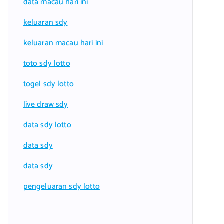
data macau hari ini
keluaran sdy
keluaran macau hari ini
toto sdy lotto
togel sdy lotto
live draw sdy
data sdy lotto
data sdy
data sdy
pengeluaran sdy lotto