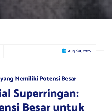
Aug, Sat, 2026
yang Memiliki Potensi Besar
al Superringan:
nsi Besar untuk