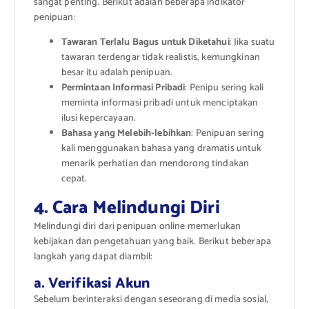
sangat penting. Berikut adalah beberapa indikator
penipuan:
Tawaran Terlalu Bagus untuk Diketahui
: Jika suatu
tawaran terdengar tidak realistis, kemungkinan
besar itu adalah penipuan.
Permintaan Informasi Pribadi
: Penipu sering kali
meminta informasi pribadi untuk menciptakan
ilusi kepercayaan.
Bahasa yang Melebih-lebihkan
: Penipuan sering
kali menggunakan bahasa yang dramatis untuk
menarik perhatian dan mendorong tindakan
cepat.
4. Cara Melindungi Diri
Melindungi diri dari penipuan online memerlukan
kebijakan dan pengetahuan yang baik. Berikut beberapa
langkah yang dapat diambil:
a. Verifikasi Akun
Sebelum berinteraksi dengan seseorang di media sosial,