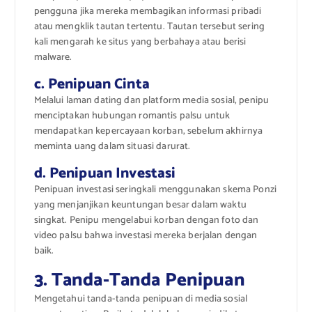
pengguna jika mereka membagikan informasi pribadi
atau mengklik tautan tertentu. Tautan tersebut sering
kali mengarah ke situs yang berbahaya atau berisi
malware.
c. Penipuan Cinta
Melalui laman dating dan platform media sosial, penipu
menciptakan hubungan romantis palsu untuk
mendapatkan kepercayaan korban, sebelum akhirnya
meminta uang dalam situasi darurat.
d. Penipuan Investasi
Penipuan investasi seringkali menggunakan skema Ponzi
yang menjanjikan keuntungan besar dalam waktu
singkat. Penipu mengelabui korban dengan foto dan
video palsu bahwa investasi mereka berjalan dengan
baik.
3. Tanda-Tanda Penipuan
Mengetahui tanda-tanda penipuan di media sosial