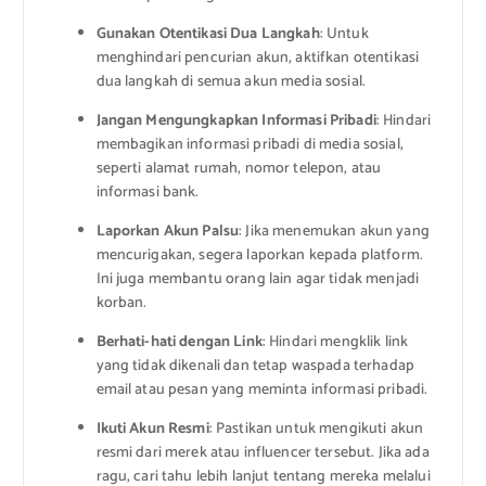
Gunakan Otentikasi Dua Langkah
: Untuk
menghindari pencurian akun, aktifkan otentikasi
dua langkah di semua akun media sosial.
Jangan Mengungkapkan Informasi Pribadi
: Hindari
membagikan informasi pribadi di media sosial,
seperti alamat rumah, nomor telepon, atau
informasi bank.
Laporkan Akun Palsu
: Jika menemukan akun yang
mencurigakan, segera laporkan kepada platform.
Ini juga membantu orang lain agar tidak menjadi
korban.
Berhati-hati dengan Link
: Hindari mengklik link
yang tidak dikenali dan tetap waspada terhadap
email atau pesan yang meminta informasi pribadi.
Ikuti Akun Resmi
: Pastikan untuk mengikuti akun
resmi dari merek atau influencer tersebut. Jika ada
ragu, cari tahu lebih lanjut tentang mereka melalui