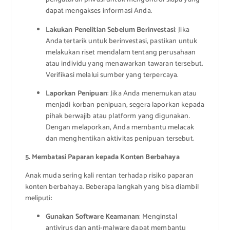
dapat mengakses informasi Anda.
Lakukan Penelitian Sebelum Berinvestasi
: Jika
Anda tertarik untuk berinvestasi, pastikan untuk
melakukan riset mendalam tentang perusahaan
atau individu yang menawarkan tawaran tersebut.
Verifikasi melalui sumber yang terpercaya.
Laporkan Penipuan
: Jika Anda menemukan atau
menjadi korban penipuan, segera laporkan kepada
pihak berwajib atau platform yang digunakan.
Dengan melaporkan, Anda membantu melacak
dan menghentikan aktivitas penipuan tersebut.
5. Membatasi Paparan kepada Konten Berbahaya
Anak muda sering kali rentan terhadap risiko paparan
konten berbahaya. Beberapa langkah yang bisa diambil
meliputi:
Gunakan Software Keamanan
: Menginstal
antivirus dan anti-malware dapat membantu