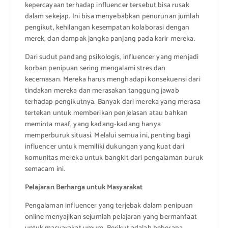
kepercayaan terhadap influencer tersebut bisa rusak
dalam sekejap. Ini bisa menyebabkan penurunan jumlah
pengikut, kehilangan kesempatan kolaborasi dengan
merek, dan dampak jangka panjang pada karir mereka.
Dari sudut pandang psikologis, influencer yang menjadi
korban penipuan sering mengalami stres dan
kecemasan. Mereka harus menghadapi konsekuensi dari
tindakan mereka dan merasakan tanggung jawab
terhadap pengikutnya. Banyak dari mereka yang merasa
tertekan untuk memberikan penjelasan atau bahkan
meminta maaf, yang kadang-kadang hanya
memperburuk situasi. Melalui semua ini, penting bagi
influencer untuk memiliki dukungan yang kuat dari
komunitas mereka untuk bangkit dari pengalaman buruk
semacam ini.
Pelajaran Berharga untuk Masyarakat
Pengalaman influencer yang terjebak dalam penipuan
online menyajikan sejumlah pelajaran yang bermanfaat