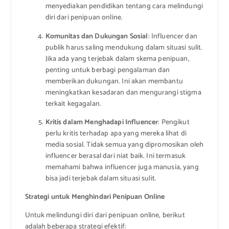
menyediakan pendidikan tentang cara melindungi
diri dari penipuan online.
Komunitas dan Dukungan Sosial
: Influencer dan
publik harus saling mendukung dalam situasi sulit.
Jika ada yang terjebak dalam skema penipuan,
penting untuk berbagi pengalaman dan
memberikan dukungan. Ini akan membantu
meningkatkan kesadaran dan mengurangi stigma
terkait kegagalan.
Kritis dalam Menghadapi Influencer
: Pengikut
perlu kritis terhadap apa yang mereka lihat di
media sosial. Tidak semua yang dipromosikan oleh
influencer berasal dari niat baik. Ini termasuk
memahami bahwa influencer juga manusia, yang
bisa jadi terjebak dalam situasi sulit.
Strategi untuk Menghindari Penipuan Online
Untuk melindungi diri dari penipuan online, berikut
adalah beberapa strategi efektif: