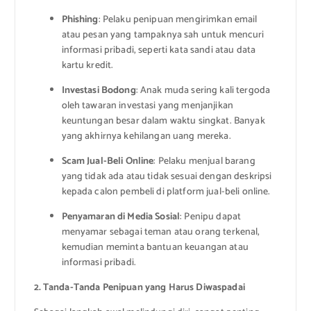
Phishing
: Pelaku penipuan mengirimkan email
atau pesan yang tampaknya sah untuk mencuri
informasi pribadi, seperti kata sandi atau data
kartu kredit.
Investasi Bodong
: Anak muda sering kali tergoda
oleh tawaran investasi yang menjanjikan
keuntungan besar dalam waktu singkat. Banyak
yang akhirnya kehilangan uang mereka.
Scam Jual-Beli Online
: Pelaku menjual barang
yang tidak ada atau tidak sesuai dengan deskripsi
kepada calon pembeli di platform jual-beli online.
Penyamaran di Media Sosial
: Penipu dapat
menyamar sebagai teman atau orang terkenal,
kemudian meminta bantuan keuangan atau
informasi pribadi.
2. Tanda-Tanda Penipuan yang Harus Diwaspadai