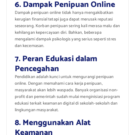
6. Dampak Penipuan Online
Dampak penipuan online tidak hanya mengakibatkan
kerugian finansial tetapi juga dapat merusak reputasi
seseorang. Korban penipuan sering kali merasa malu dan
kehilangan kepercayaan diri. Bahkan, beberapa
mengalami dampak psikologis yang serius seperti stres
dan kecemasan.
7. Peran Edukasi dalam
Pencegahan
Pendidikan adalah kunci untuk mengurangi penipuan
online. Dengan memahami cara kerja penipuan,
masyarakat akan lebih waspada. Banyak organisasi non-
profit dan pemerintah sudah mulai menginisiasi program
edukasi terkait keamanan digital di sekolah-sekolah dan
lingkungan masyarakat.
8. Menggunakan Alat
Keamanan