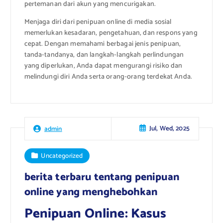
pertemanan dari akun yang mencurigakan.
Menjaga diri dari penipuan online di media sosial
memerlukan kesadaran, pengetahuan, dan respons yang
cepat. Dengan memahami berbagai jenis penipuan,
tanda-tandanya, dan langkah-langkah perlindungan
yang diperlukan, Anda dapat mengurangi risiko dan
melindungi diri Anda serta orang-orang terdekat Anda.
Jul, Wed, 2025
admin
Uncategorized
berita terbaru tentang penipuan
online yang menghebohkan
Penipuan Online: Kasus