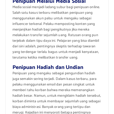
Penipuan Melalui Media Sosial
Media sosial menjadi ladang subur bagi penipuan online.
Salah satu kasus terbaru melibatkan penipuan yang
menggunakan akun palsu untuk mengaku sebagai
influencer terkenal. Pelaku memposting konten yang
menjanjikan hadiah bagi pengikutnya jika mereka
melakukan transfer sejumlah uang. Ratusan orang pun
terjebak dalam tipu daya ini. Pelajaran yang bisa diambil
dari sini adalah, pentingnya skeptis terhadap tawaran
yang terdengar terlalu bagus untuk menjadi kenyataan,
terutama ketika melibatkan transfer uang.
Penipuan Hadiah dan Undian
Penipuan yang mengaku sebagai pengundian hadiah
juga semakin sering terjadi. Dalam kasus terbaru, para
pelaku menggunakan email dan pesan singkat untuk
memberi tahu korban bahwa mereka memenangkan
hadiah besar. Namun, untuk mengklaim hadiah tersebut,
korban diminta untuk membayar sejumlah uang sebagai
biaya administrasi. Banyak orang yang tertipu dan
merugi. Kejadian ini menyoroti betapa pentingnya