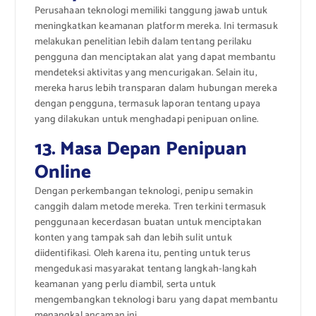
Perusahaan teknologi memiliki tanggung jawab untuk
meningkatkan keamanan platform mereka. Ini termasuk
melakukan penelitian lebih dalam tentang perilaku
pengguna dan menciptakan alat yang dapat membantu
mendeteksi aktivitas yang mencurigakan. Selain itu,
mereka harus lebih transparan dalam hubungan mereka
dengan pengguna, termasuk laporan tentang upaya
yang dilakukan untuk menghadapi penipuan online.
13. Masa Depan Penipuan
Online
Dengan perkembangan teknologi, penipu semakin
canggih dalam metode mereka. Tren terkini termasuk
penggunaan kecerdasan buatan untuk menciptakan
konten yang tampak sah dan lebih sulit untuk
diidentifikasi. Oleh karena itu, penting untuk terus
mengedukasi masyarakat tentang langkah-langkah
keamanan yang perlu diambil, serta untuk
mengembangkan teknologi baru yang dapat membantu
menangkal ancaman ini.